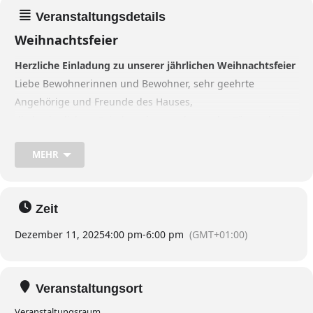
Veranstaltungsdetails
Weihnachtsfeier
Herzliche Einladung zu unserer jährlichen Weihnachtsfeier
Liebe Bewohnerinnen und Bewohner, sehr geehrte
Angehörige und Freunde des Hauses,
die besinnlichste Zeit des Jahres steht vor der Tür, und wir
freuen uns, Sie herzlich zu unserer traditionellen
MEHR
Weihnachtsfeier im Seniorenheim Ruhesitz am Zoo
einzuladen.
Gemeinsam möchten wir die vorweihnachtliche Stimmung
Zeit
genießen, uns an festlicher Musik erfreuen und das Jahr in
gemütlicher Runde ausklingen lassen.
Dezember 11, 2025
4:00 pm
-
6:00 pm
(GMT+01:00)
„
Weihnachten
steht vor der Tür“
Veranstaltungsort
Veranstaltungsraum