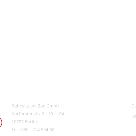
Ruhesitz am Zoo GmbH
D
Kurfürstenstraße 101-104
K
10787 Berlin
Tel.: 030 - 214 594 60