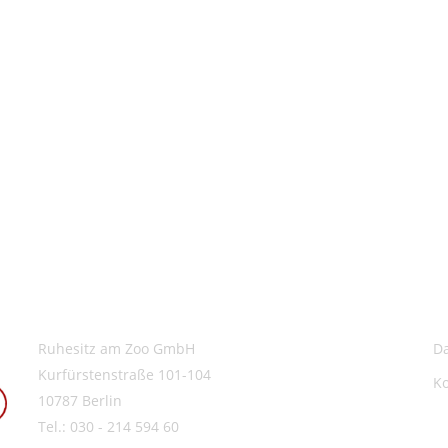
Ruhesitz am Zoo GmbH
D
Kurfürstenstraße 101-104
K
10787 Berlin
Tel.: 030 - 214 594 60