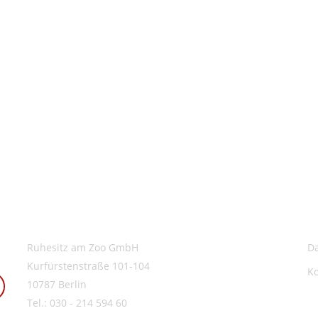
Ruhesitz am Zoo GmbH
D
Kurfürstenstraße 101-104
K
10787 Berlin
Tel.: 030 - 214 594 60