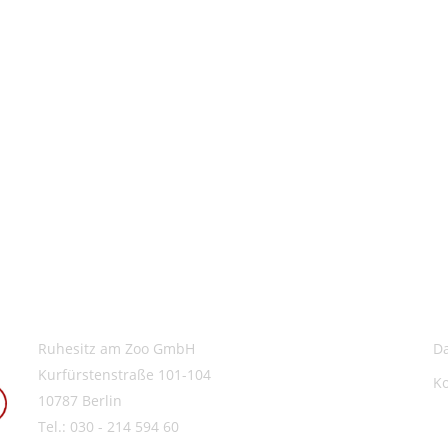
Ruhesitz am Zoo GmbH
D
Kurfürstenstraße 101-104
K
10787 Berlin
Tel.: 030 - 214 594 60